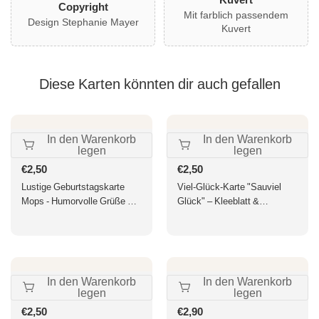
Copyright
Mit farblich passendem
Design Stephanie Mayer
Kuvert
Diese Karten könnten dir auch gefallen
In den Warenkorb
In den Warenkorb
legen
legen
Normaler
€2,50
Normaler
€2,50
Preis
Preis
Lustige Geburtstagskarte
Viel-Glück-Karte "Sauviel
Mops - Humorvolle Grüße mit
Glück" – Kleeblatt &
Witzigem Spruch &
Glücksschwein Motiv,
Niedlichem Hundemotiv für
perfekte Glücksbotschaft für
Tierliebhaber & Cartoon-
Erfolg und positive Wünsche
Fans, inkl. Umschlag
In den Warenkorb
In den Warenkorb
legen
legen
Normaler
€2,50
Normaler
€2,90