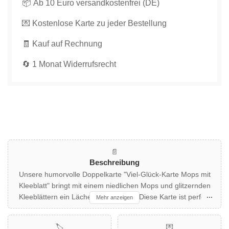
📦 Ab 10 Euro versandkostenfrei (DE)
in
in
💌 Kostenlose Karte zu jeder Bestellung
Grün
Grün
&amp;
&amp;
🧾 Kauf auf Rechnung
Schwarz
Schwarz
für
für
🔄 1 Monat Widerrufsrecht
Feierlichkeiten
Feierlichkeiten
verringern
erhöhen
📄
Beschreibung
Unsere humorvolle Doppelkarte "Viel-Glück-Karte Mops mit
Kleeblatt" bringt mit einem niedlichen Mops und glitzernden
Kleeblättern ein Lächeln ins Gesicht. Diese Karte ist perfekt
Mehr anzeigen
für Tierliebhaber und alle, die etwas Glück gebrauchen
können. Der verspielte Look wird durch auffällige grüne
🏷️
💌