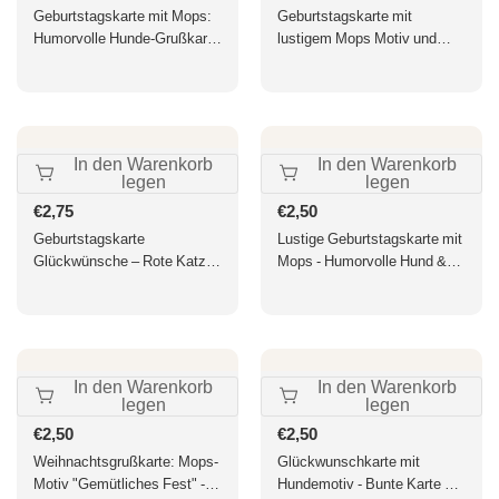
Preis
Preis
Geburtstagskarte mit Mops:
Geburtstagskarte mit
Humorvolle Hunde-Grußkarte
lustigem Mops Motiv und
für tierische
Gurkenscheiben Entspann
Geburtstagswünsche
dich Alles Gute zum
Geburtstag witzige
Glückwunschkarte
In den Warenkorb
In den Warenkorb
legen
legen
Normaler
€2,75
Normaler
€2,50
Preis
Preis
Geburtstagskarte
Lustige Geburtstagskarte mit
Glückwünsche – Rote Katze
Mops - Humorvolle Hund &
mit Kleeblatt und modernem
Hot Dog Karte für Spaß und
Design
Lachen
In den Warenkorb
In den Warenkorb
legen
legen
Normaler
€2,50
Normaler
€2,50
Preis
Preis
Weihnachtsgrußkarte: Mops-
Glückwunschkarte mit
Motiv "Gemütliches Fest" -
Hundemotiv - Bunte Karte mit