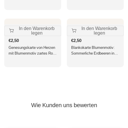
Hundeliebe & Spruch für
Blumen & süßem Haustier für
tierverliebte Weihnachten
Feierlichkeiten - Perfekt für
Hundeliebhaber
In den Warenkorb
In den Warenkorb
legen
legen
Normaler
€2,50
Normaler
€2,50
Preis
Preis
Genesungskarte von Herzen
Blankokarte Blumenmotiv:
mit Blumenmotiv zartes Rosa
Sommerliche Erdbeeren in
liebevoll gestaltet Grußkarte
Glasvase, Frühlingshaft Grün
für Genesungswünsche
& Rot, Farbenfrohe Grußkarte
Doppelkarte florales Design
für jeden Anlass
Wie Kunden uns bewerten