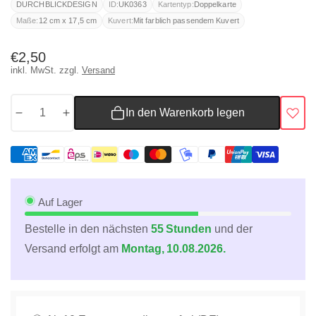
DURCHBLICKDESIGN
ID:
UK0363
Kartentyp:
Doppelkarte
Maße:
12 cm x 17,5 cm
Kuvert:
Mit farblich passendem Kuvert
Normaler
€2,50
inkl. MwSt. zzgl.
Versand
Preis
In den Warenkorb legen
Menge
Menge
für
für
Viel-
Viel-
Glück-
Glück-
Karte
Karte
&quot;Mops
&quot;Mops
Auf Lager
mit
mit
Bestelle in den nächsten
55 Stunden
und der
Kleeblatt&quot;
Kleeblatt&quot;
Versand erfolgt am
Montag, 10.08.2026.
-
-
Humorvolle
Humorvolle
Hundekarte,
Hundekarte,
Niedliche
Niedliche
Cartoonillustration
Cartoonillustration