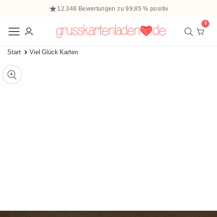
halt
12.348 Bewertungen zu 99,85 % positiv
ringen
0
0
Elem
Einloggen
Start
Viel Glück Karten
 zu den
ffnen
tinformationen
ie
Mediengalerie
edien
m
odal