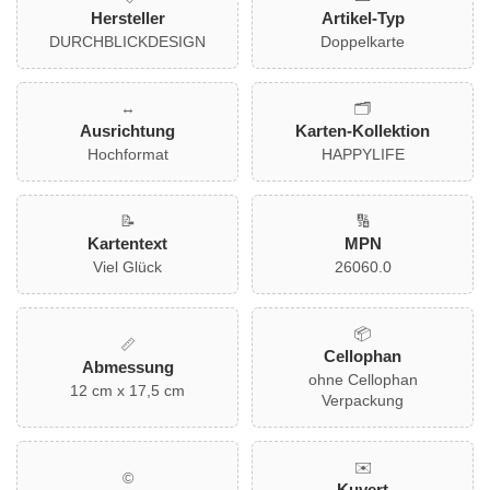
Elemente unterstrichen, ideal für Geburtstage, Prüfungen
Hersteller
Artikel-Typ
oder einfach als nette Geste zwischendurch! Ein farblich
DURCHBLICKDESIGN
Doppelkarte
passender Umschlag ist im Lieferumfang enthalten.
Grußkarten
online kaufen war noch nie so charmant und
einfach!
↔️
🗂️
Ausrichtung
Karten-Kollektion
Hochformat
HAPPYLIFE
📝
🔢
Kartentext
MPN
Viel Glück
26060.0
📦
📏
Cellophan
Abmessung
ohne Cellophan
12 cm x 17,5 cm
Verpackung
✉️
©
Kuvert