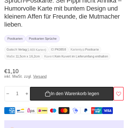
Spruch-Postkarte: Sei Pippi nicht Annika –
Humorvolle Karte mit buntem Design und
kleinem Affen für Freunde, die Mutmacher
lieben.
Postkarten
Postkarten Sprüche
(1469 Karten)
Gutsch Verlag
ID:
PK0858
Kartentyp:
Postkarte
Maße:
11,5cm x 16,2cm
Kuvert:
Kein Kuvert im Lieferumfang enthalten
Normaler
€1,10
inkl. MwSt. zzgl.
Versand
Preis
In den Warenkorb legen
Menge
Menge
für
für
Spruch-
Spruch-
Postkarte:
Postkarte:
Sei
Sei