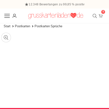
halt
12.348 Bewertungen zu 99,85 % positiv
ringen
0
0
Elem
Einloggen
Start
Postkarten
Postkarten Sprüche
 zu den
ffnen
tinformationen
ie
Mediengalerie
edien
m
odal