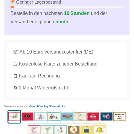
Pippi
Pippi
Geringer Lagerbestand
nicht
nicht
Bestelle in den nächsten
10 Stunden
und der
Annika
Annika
Versand erfolgt noch
heute.
–
–
Humorvolle
Humorvolle
Karte
Karte
mit
mit
buntem
buntem
📦 Ab 10 Euro versandkostenfrei (DE)
Design
Design
💌 Kostenlose Karte zu jeder Bestellung
und
und
kleinem
kleinem
🧾 Kauf auf Rechnung
Affen
Affen
für
für
🔄 1 Monat Widerrufsrecht
Freunde,
Freunde,
die
die
Mutmacher
Mutmacher
Weitere Karten aus:
Gutsch Verlag Glanzstücke
lieben.
lieben.
verringern
erhöhen