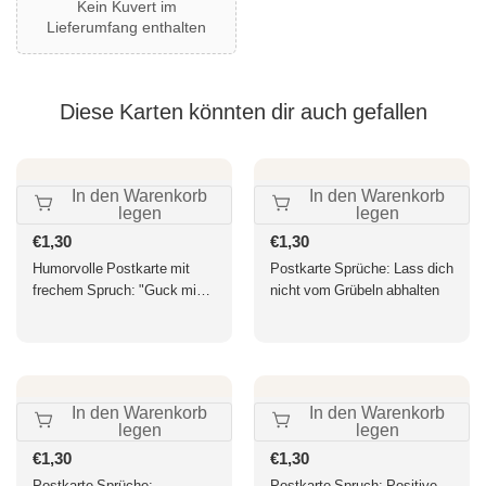
Kein Kuvert im
Lieferumfang enthalten
Diese Karten könnten dir auch gefallen
In den Warenkorb
In den Warenkorb
legen
legen
Normaler
€1,30
Normaler
€1,30
Preis
Preis
Humorvolle Postkarte mit
Postkarte Sprüche: Lass dich
frechem Spruch: "Guck mich
nicht vom Grübeln abhalten
nicht in diesem Ton an" – ein
witziger Hingucker für jede
Gelegenheit.
In den Warenkorb
In den Warenkorb
legen
legen
Normaler
€1,30
Normaler
€1,30
Preis
Preis
Postkarte Sprüche:
Postkarte Spruch: Positive