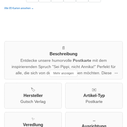
Alle 95 Karten ansehen →
📄
Beschreibung
Entdecke unsere humorvolle
Postkarte
mit dem
inspirierenden Spruch "Sei Pippi, nicht Annika!" Perfekt für
alle, die sich von der Masse abheben möchten. Diese
Mehr anzeigen
farbenfrohe
Grußkarte
besticht durch ihr verspieltes Design
mit frechen Buchstaben und einem niedlichen Affenmotiv.
🏷️
✉️
Sie bringt garantiert Freude in deinen Briefkasten und ist
Hersteller
Artikel-Typ
ideal für kreative Köpfe und Individualisten wie dich. Ein
Gutsch Verlag
Postkarte
echter Hingucker, der dich dazu motiviert, mutig und
einzigartig zu sein!
✨
↔️
Veredlung
Ausrichtung