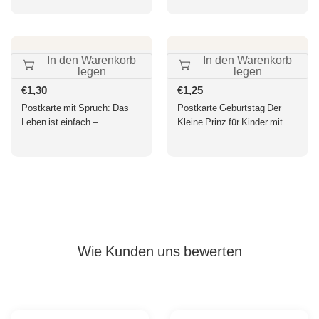
In den Warenkorb
In den Warenkorb
legen
legen
Normaler
€1,30
Normaler
€1,25
Preis
Preis
Postkarte mit Spruch: Das
Postkarte Geburtstag Der
Leben ist einfach –
Kleine Prinz für Kinder mit
Inspirierende Botschaft für
liebevollem Motiv und Zitat
jeden Anlass
Postkarte für besondere
Anlässe Kindergeburtstag
Wie Kunden uns bewerten