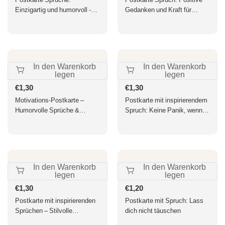
Einzigartig und humorvoll -
Gedanken und Kraft für
Normalität? Betrifft mich
Freude im Alltag
nicht!
In den Warenkorb
In den Warenkorb
legen
legen
Normaler
€1,30
Normaler
€1,30
Preis
Preis
Motivations-Postkarte –
Postkarte mit inspirierendem
Humorvolle Sprüche &
Spruch: Keine Panik, wenn
Weisheiten, Bunte
der Plan nicht klappt
Illustration, Inspirierendes
Zitat für Freude & Positivität
– Perfektes Geschenk
In den Warenkorb
In den Warenkorb
legen
legen
Normaler
€1,30
Normaler
€1,20
Preis
Preis
Postkarte mit inspirierenden
Postkarte mit Spruch: Lass
Sprüchen – Stilvolle
dich nicht täuschen
Botschaften für jeden Anlass