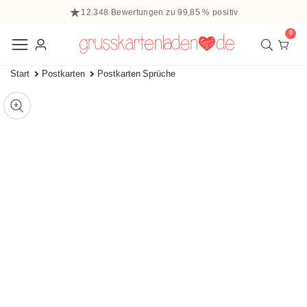
halt
12.348 Bewertungen zu 99,85 % positiv
ringen
0
0
Elem
Einloggen
Start
Postkarten
Postkarten Sprüche
 zu den
ffnen
tinformationen
ie
Mediengalerie
edien
m
odal