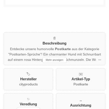
📄
Beschreibung
Entdecke unsere humorvolle
Postkarte
aus der Kategorie
"Postkarten-Sprüche"! Ein charmanter Hund mit Schnurrbart
auf einem rosa Hintergrund sorgt für Schmunzeln. Die Worte
Mehr anzeigen
"HIP HIP Hurra" in glänzender Folienprägung verleihen der
Karte einen besonderen Touch. Ideal für Tierliebhaber und
🏷️
✉️
Freunde des originellen Humors, die eine besondere
Hersteller
Artikel-Typ
Botschaft versenden möchten. Perfekt für Geburtstage oder
cityproducts
Postkarte
einfach so!
✨
↔️
Veredlung
Ausrichtung