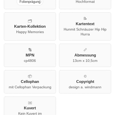
Hochformat
Folienprägung
📝
🗂️
Kartentext
Karten-Kollektion
Hunmit Schnäuzer Hip Hip
Happy Memories
Hurra
🔢
📏
MPN
Abmessung
cp4806
13cm x 10,5cm
📦
©
Cellophan
Copyright
mit Cellophan Verpackung
design a. windmann
✉️
Kuvert
Kein Kuvert im