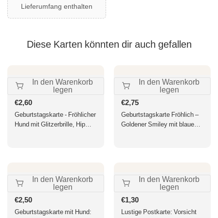
Lieferumfang enthalten
Diese Karten könnten dir auch gefallen
In den Warenkorb
In den Warenkorb
legen
legen
Normaler
€2,60
Normaler
€2,75
Preis
Preis
Geburtstagskarte - Fröhlicher
Geburtstagskarte Fröhlich –
Hund mit Glitzerbrille, Hip
Goldener Smiley mit blauem
Hurra für einen lustigen
Punktmuster und Schriftzug
Geburtstag!
In den Warenkorb
In den Warenkorb
legen
legen
Normaler
€2,50
Normaler
€1,30
Preis
Preis
Geburtstagskarte mit Hund:
Lustige Postkarte: Vorsicht