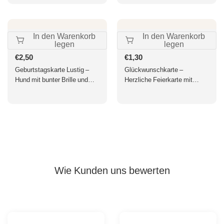
In den Warenkorb
In den Warenkorb
legen
legen
Normaler
€2,50
Normaler
€1,30
Preis
Preis
Geburtstagskarte Lustig –
Glückwunschkarte –
Hund mit bunter Brille und
Herzliche Feierkarte mit
floralen Akzenten
Spruch, Herz & Ballon –
Perfekt als
Geschenkanhänger
Wie Kunden uns bewerten