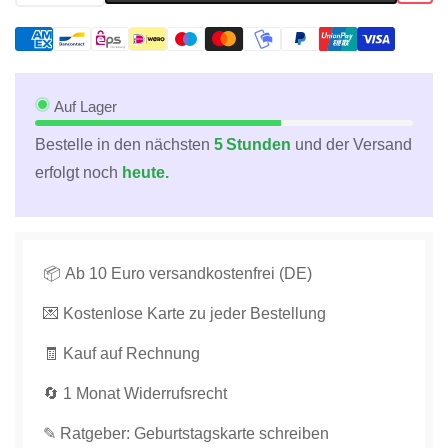
für
für
Jubiläumskarte:
Jubiläumskarte:
Fröhlicher
Fröhlicher
Hund
Hund
mit
mit
Auf Lager
Schnäuzer
Schnäuzer
Bestelle in den nächsten
5 Stunden
und der Versand
-
-
erfolgt noch
heute.
Hip
Hip
Hip
Hip
Hurra!
Hurra!
verringern
erhöhen
📦 Ab 10 Euro versandkostenfrei (DE)
💌 Kostenlose Karte zu jeder Bestellung
🧾 Kauf auf Rechnung
🔄 1 Monat Widerrufsrecht
✎ Ratgeber: Geburtstagskarte schreiben