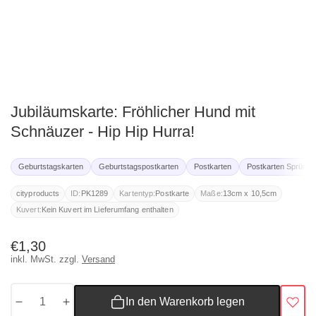
ediengalerie
Jubiläumskarte: Fröhlicher Hund mit
Schnäuzer - Hip Hip Hurra!
Geburtstagskarten
Geburtstagspostkarten
Postkarten
Postkarten Sprüche
cityproducts
ID:
PK1289
Kartentyp:
Postkarte
Maße:
13cm x 10,5cm
Kuvert:
Kein Kuvert im Lieferumfang enthalten
Normaler
€1,30
inkl. MwSt. zzgl.
Versand
Preis
In den Warenkorb legen
Menge
Menge