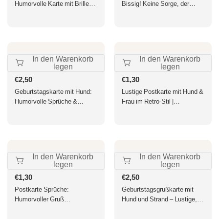
Humorvolle Karte mit Brille
Bissig! Keine Sorge, der
tragendem Hund für
Hund ist harmlos. Perfekt für
Tierfreunde, Herzliche
humorvolle Grüße und
Wünsche auf beigem
Schmunzler.
Hintergrund für Jung und Alt
In den Warenkorb
In den Warenkorb
legen
legen
Normaler
€2,50
Normaler
€1,30
Preis
Preis
Geburtstagskarte mit Hund:
Lustige Postkarte mit Hund &
Humorvolle Sprüche &
Frau im Retro-Stil |
Tierfotos für einen lustigen
Humorvoller Spruch für
Geburtstag
Tierliebhaber | Perfektes
Scherzgeschenk zum
Lachen
In den Warenkorb
In den Warenkorb
legen
legen
Normaler
€1,30
Normaler
€2,50
Preis
Preis
Postkarte Sprüche:
Geburtstagsgrußkarte mit
Humorvoller Gruß
Hund und Strand – Lustige,
"Schnauze" für jede
farbenfrohe Glückwünsche
Gelegenheit
für den besonderen Tag