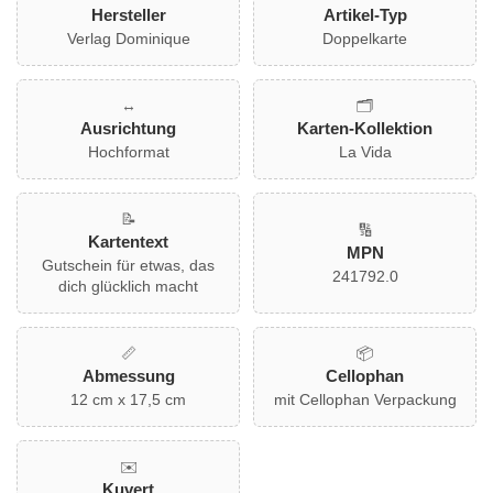
auf einem leuchtend türkisfarbenen Hintergrund. Ob
Hersteller
Artikel-Typ
Geburtstag, Jubiläum oder einfach nur so – diese
Verlag Dominique
Doppelkarte
Gutscheinkarte ist die perfekte Wahl, um besondere
Momente unvergesslich zu machen. Die hochwertige
Verarbeitung und das stilvolle Design sorgen dafür, dass
↔️
🗂️
deine Botschaft garantiert in Erinnerung bleibt. Mit
Ausrichtung
Karten-Kollektion
ausreichend Platz für persönliche Worte zauberst du dem
Hochformat
La Vida
Beschenkten garantiert ein Lächeln ins Gesicht
📝
🔢
Kartentext
MPN
Gutschein für etwas, das
241792.0
dich glücklich macht
📏
📦
Abmessung
Cellophan
12 cm x 17,5 cm
mit Cellophan Verpackung
✉️
Kuvert