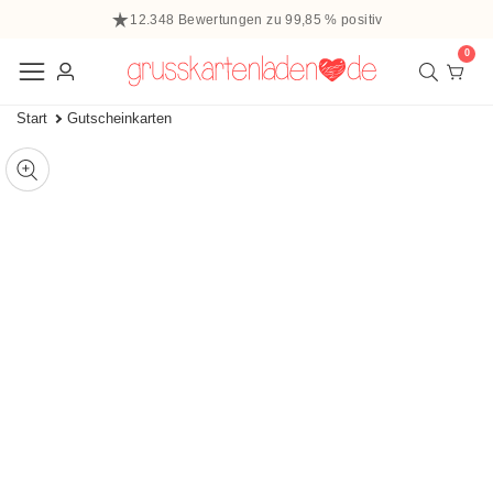
halt
12.348 Bewertungen zu 99,85 % positiv
ringen
0
0
Elem
Einloggen
Start
Gutscheinkarten
 zu den
ffnen
tinformationen
ie
Mediengalerie
edien
m
odal