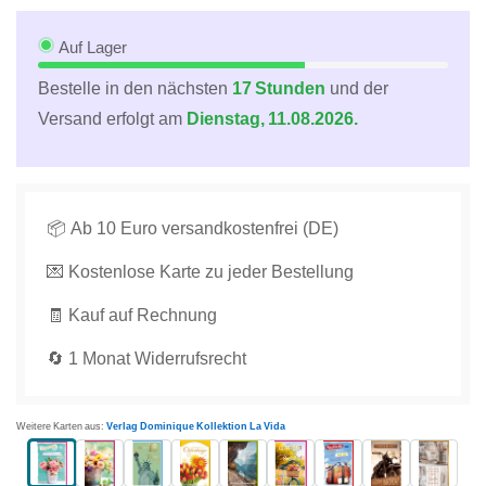
besondere
besondere
Anlässe
Anlässe
Auf Lager
mit
mit
Bestelle in den nächsten
17 Stunden
und der
rosa
rosa
Versand erfolgt am
Dienstag, 11.08.2026.
Rosen
Rosen
im
im
Eimer
Eimer
auf
auf
türkisfarbenem
türkisfarbenem
📦 Ab 10 Euro versandkostenfrei (DE)
Hintergrund
Hintergrund
💌 Kostenlose Karte zu jeder Bestellung
und
und
fröhlichem
fröhlichem
🧾 Kauf auf Rechnung
Schriftzug
Schriftzug
Gutschein
Gutschein
🔄 1 Monat Widerrufsrecht
etwas
etwas
das
das
dich
dich
Weitere Karten aus:
Verlag Dominique Kollektion La Vida
glücklich
glücklich
macht
macht