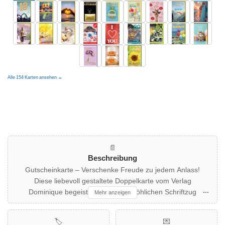
verringern
erhöhen
Alle 154 Karten ansehen →
📄
Beschreibung
Gutscheinkarte – Verschenke Freude zu jedem Anlass!
Diese liebevoll gestaltete Doppelkarte vom Verlag
Dominique begeistert mit einem fröhlichen Schriftzug
Mehr anzeigen
„Gutschein für etwas, das dich glücklich macht“ und
bezaubert durch das Motiv von zarten rosa Rosen im Eimer
🏷️
💌