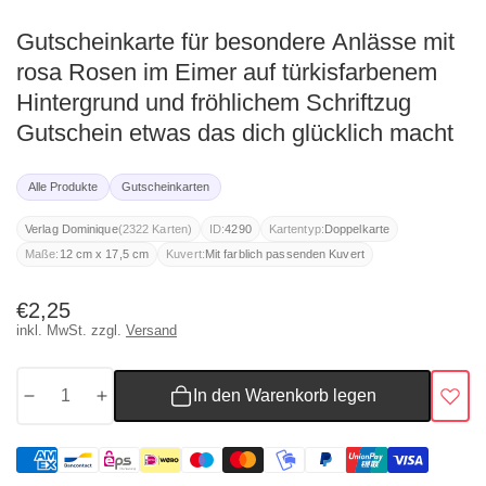
Gutscheinkarte für besondere Anlässe mit
rosa Rosen im Eimer auf türkisfarbenem
Hintergrund und fröhlichem Schriftzug
Gutschein etwas das dich glücklich macht
Alle Produkte
Gutscheinkarten
(2322 Karten)
Verlag Dominique
ID:
4290
Kartentyp:
Doppelkarte
Maße:
12 cm x 17,5 cm
Kuvert:
Mit farblich passenden Kuvert
Normaler
€2,25
inkl. MwSt. zzgl.
Versand
Preis
In den Warenkorb legen
Menge
Menge
für
für
Gutscheinkarte
Gutscheinkarte
für
für