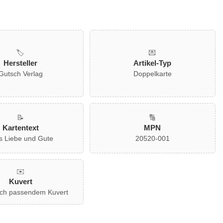
🏷️
💌
Hersteller
Artikel-Typ
Gutsch Verlag
Doppelkarte
📝
🔢
Kartentext
MPN
es Liebe und Gute
20520-001
✉️
Kuvert
lich passendem Kuvert