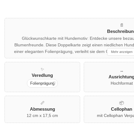
📄
Beschreibun
Glückwunschkarte mit Hundemotiv: Entdecke unsere bez
Blumenfreunde. Diese Doppelkarte zeigt einen niedlichen Hun
einer eleganten Folienprägung, verleiht sie dem Gruß "Alles L
Mehr anzeigen
Geburtstage oder als herzlicher Gruß zwischendurch. Ein farblic
Lass dein Herz höher 
✨
↔️
Veredlung
Ausrichtun
Hochformat
Folienprägung
📏
📦
Abmessung
Cellophan
12 cm x 17,5 cm
mit Cellophan Ver