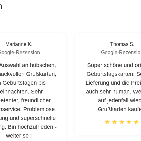
n
Marianne K.
Thomas S.
Google-Rezension
Google-Rezensio
Auswahl an hübschen,
Super schöne und ori
ackvollen Grußkarten,
Geburtstagskarten. S
 Geburtstagen bis
Lieferung und die Pre
eihnachten. Sehr
auch sehr human. We
tenter, freundlicher
auf jedenfall wie
service. Problemlose
Grußkarten kauf
lung und superschnelle
ng. Bin hochzufrieden -
weiter so !