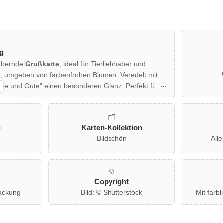
g
aubernde
Grußkarte
, ideal für Tierliebhaber und
d, umgeben von farbenfrohen Blumen. Veredelt mit
iebe und Gute" einen besonderen Glanz. Perfekt für
h passender Umschlag ist im Lieferumfang enthalten.
schlagen!
🗂️
g
Karten-Kollektion
Bildschön
All
©
Copyright
packung
Bild: © Shutterstock
Mit farb