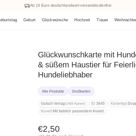
Ab 10 Euro deutschlandweit versandkostenfrei
eburtstag
Geburt
Glückwünsche
Hochzeit
Trauer
Weihnachte
Glückwunschkarte mit Hunde
& süßem Haustier für Feierli
Hundeliebhaber
Alle Produkte
Grußkarten
Gutsch Verlag
ID:
3645
Kartentyp:
Dopp
(1469 Karten)
Kuvert:
Mit farblich passendem Kuvert
Normaler
€2,50