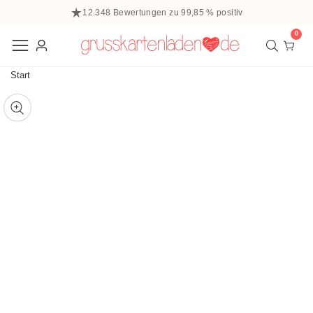
halt
12.348 Bewertungen zu 99,85 % positiv
ringen
0
0
Elem
Einloggen
Start
 zu den
ffnen
tinformationen
ie
Mediengalerie
edien
m
odal