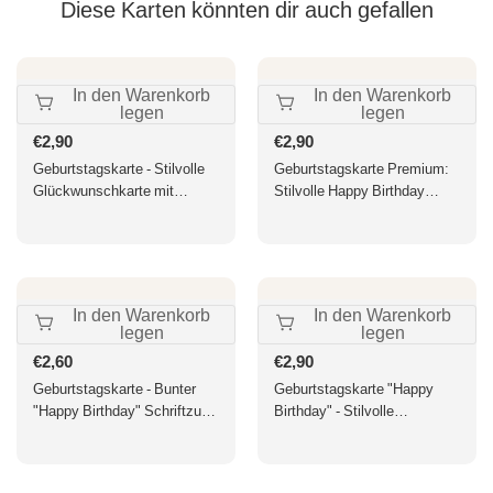
Diese Karten könnten dir auch gefallen
In den Warenkorb
In den Warenkorb
legen
legen
Normaler
€2,90
Normaler
€2,90
Preis
Preis
Geburtstagskarte - Stilvolle
Geburtstagskarte Premium:
Glückwunschkarte mit
Stilvolle Happy Birthday
goldenem "Happy Birthday"
Grüße für besondere Anlässe
Schriftzug, festliches Design
für besondere Anlässe
In den Warenkorb
In den Warenkorb
legen
legen
Normaler
€2,60
Normaler
€2,90
Preis
Preis
Geburtstagskarte - Bunter
Geburtstagskarte "Happy
"Happy Birthday" Schriftzug,
Birthday" - Stilvolle
Festliche Karte für Feier &
Glückwunschkarte mit
Jubiläum
goldenen Details auf grünem
Hintergrund für besondere