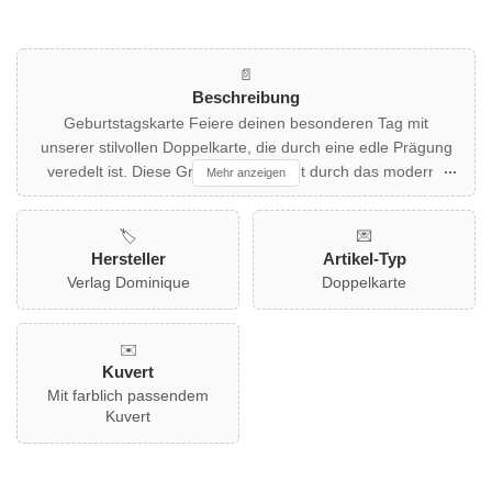
📄
Beschreibung
Geburtstagskarte Feiere deinen besonderen Tag mit
unserer stilvollen Doppelkarte, die durch eine edle Prägung
veredelt ist. Diese Grußkarte besticht durch das moderne
Mehr anzeigen
Design mit den großen, geprägten Buchstaben "Happy
Birthday" und dem handschriftlichen Schriftzug "Always for
🏷️
💌
you!". Perfekt für alle, die Wert auf ein elegantes und
Hersteller
Artikel-Typ
zeitgemäßes Geburtstagsgeschenk legen. Ideal für
Verlag Dominique
Doppelkarte
Freunde, Familie oder Kollegen, die du mit einer
besonderen Botschaft überraschen möchtest. Ein farblich
passender Umschlag ist im Lieferumfang enthalten.
✉️
Kuvert
Mit farblich passendem
Kuvert