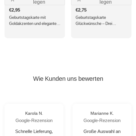
legen
legen
Normaler
€2,95
Normaler
€2,75
Preis
Preis
Geburtstagskarte mit
Geburtstagskarte
Goldakzenten und eleganter
Glückwünsche – Drei
Schrift - Stilvolle
Kleeblätter in Grüntönen auf
Glückwünsche für Jubiläum
Naturpapier
und Feierlichkeiten
Wie Kunden uns bewerten
Karola N.
Marianne K.
Google-Rezension
Google-Rezension
Schnelle Lieferung,
Große Auswahl an