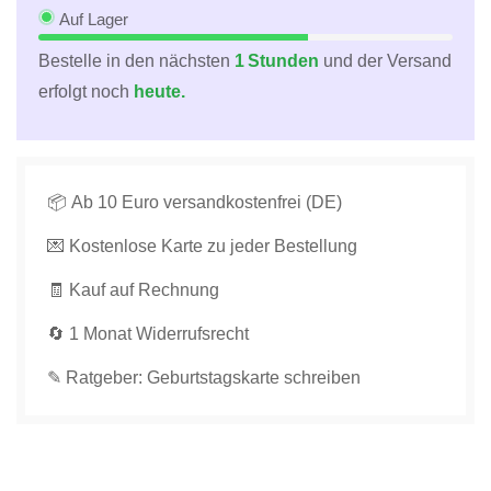
Karte
Karte
Auf Lager
mit
mit
Bestelle in den nächsten
1 Stunden
und der Versand
Happy
Happy
erfolgt noch
heute.
Birthday
Birthday
Schriftzug,
Schriftzug,
Modernes
Modernes
Design
Design
für
für
📦 Ab 10 Euro versandkostenfrei (DE)
Feier
Feier
💌 Kostenlose Karte zu jeder Bestellung
&amp;
&amp;
Jubiläum
Jubiläum
🧾 Kauf auf Rechnung
in
in
Weiß
Weiß
🔄 1 Monat Widerrufsrecht
verringern
erhöhen
✎ Ratgeber: Geburtstagskarte schreiben