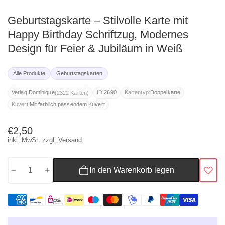
Geburtstagskarte – Stilvolle Karte mit
Happy Birthday Schriftzug, Modernes
Design für Feier & Jubiläum in Weiß
Alle Produkte
Geburtstagskarten
(2322 Karten)
Verlag Dominique
ID:
2690
Kartentyp:
Doppelkarte
Kuvert:
Mit farblich passendem Kuvert
Normaler
€2,50
inkl. MwSt. zzgl.
Versand
Preis
In den Warenkorb legen
Menge
Menge
für
für
Geburtstagskarte
Geburtstagskarte
–
–
Stilvolle
Stilvolle