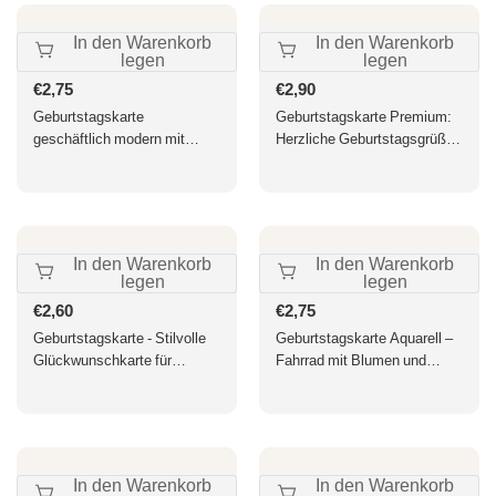
Anlässe, geschäftlich
In den Warenkorb
In den Warenkorb
legen
legen
Normaler
€2,75
Normaler
€2,90
Preis
Preis
Geburtstagskarte
Geburtstagskarte Premium:
geschäftlich modern mit
Herzliche Geburtstagsgrüße
bunten Kreisen und Happy
in stilvollem Design
Birthday Schriftzug
hochwertige Doppelkarte für
Firmen und Kollegen
In den Warenkorb
In den Warenkorb
legen
legen
Normaler
€2,60
Normaler
€2,75
Preis
Preis
Geburtstagskarte - Stilvolle
Geburtstagskarte Aquarell –
Glückwunschkarte für
Fahrrad mit Blumen und
besondere Anlässe,
handgeschriebenem Text
modernes Design mit
elegantem Schriftzug,
Ausdruck von Liebe und
Wertschätzung
In den Warenkorb
In den Warenkorb