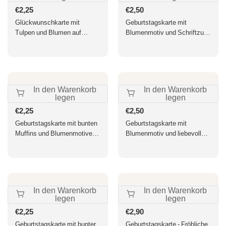
Normaler
€2,25
Normaler
€2,50
Preis
Preis
Glückwunschkarte mit
Geburtstagskarte mit
Tulpen und Blumen auf
Blumenmotiv und Schriftzug
schwarzem Hintergrund
Herzlichen Glückwunsch
liebevoll gestaltet für
zum Geburtstag farbenfrohe
besondere Anlässe
Doppelkarte für persönliche
hochwertige Doppelkarte
Glückwünsche
In den Warenkorb
In den Warenkorb
legen
legen
Normaler
€2,25
Normaler
€2,50
Preis
Preis
Geburtstagskarte mit bunten
Geburtstagskarte mit
Muffins und Blumenmotiven
Blumenmotiv und liebevollen
Alles Gute Viel Glück
herzlichen Glückwünschen
Heiterkeit Freude
bunte Doppelkarte für
Sonnenschein fröhliche
Geburtstag hochwertige
Grußkarte
Grußkarte
In den Warenkorb
In den Warenkorb
legen
legen
Normaler
€2,25
Normaler
€2,90
Preis
Preis
Geburtstagskarte mit bunter
Geburtstagskarte - Fröhliche