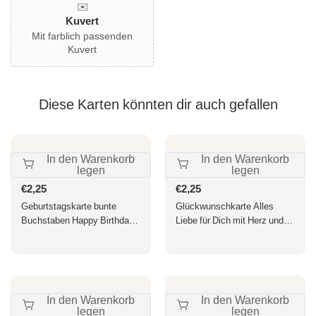
✉️
Kuvert
Mit farblich passenden
Kuvert
Diese Karten könnten dir auch gefallen
In den Warenkorb
In den Warenkorb
legen
legen
Normaler
€2,25
Normaler
€2,25
Preis
Preis
Geburtstagskarte bunte
Glückwunschkarte Alles
Buchstaben Happy Birthday
Liebe für Dich mit Herz und
auf Torte fröhliche
Blumen Motiv hochwertige
Glückwunschkarte zum
Doppelkarte für persönliche
Geburtstag für Kinder und
Grüße und besondere
Erwachsene
Anlässe
In den Warenkorb
In den Warenkorb
legen
legen