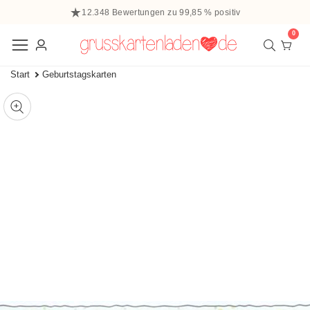
halt
12.348 Bewertungen zu 99,85 % positiv
ringen
0
0
Elem
Einloggen
Start
Geburtstagskarten
 zu den
ffnen
tinformationen
ie
Mediengalerie
edien
m
odal