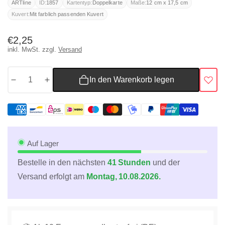
ARTline
ID:
1857
Kartentyp:
Doppelkarte
Maße:
12 cm x 17,5 cm
Kuvert:
Mit farblich passenden Kuvert
Normaler
€2,25
inkl. MwSt. zzgl.
Versand
Preis
In den Warenkorb legen
Menge
Menge
für
für
Geburtstagskarte
Geburtstagskarte
mit
mit
bunten
bunten
Blumen
Blumen
Auf Lager
im
im
Bestelle in den nächsten
41 Stunden
und der
Topf
Topf
Versand erfolgt am
Montag, 10.08.2026.
und
und
Herzmotiv
Herzmotiv
fröhliche
fröhliche
Glückwunschkarte
Glückwunschkarte
zum
zum