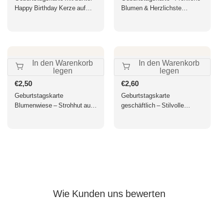
Happy Birthday Kerze auf
Blumen & Herzlichste
Geburtstagskuchen fröhliche
Wünsche, Happy Birthday
Glückwunschkarte für Kinder
Gruß für Feierlichkeiten
und Erwachsene
In den Warenkorb
In den Warenkorb
legen
legen
Normaler
€2,50
Normaler
€2,60
Preis
Preis
Geburtstagskarte
Geburtstagskarte
Blumenwiese – Strohhut auf
geschäftlich – Stilvolle
Holztisch mit buntem
Glückwünsche in moderner
Sommerstrauß
Typografie, dezentes
Grautondesign
Wie Kunden uns bewerten