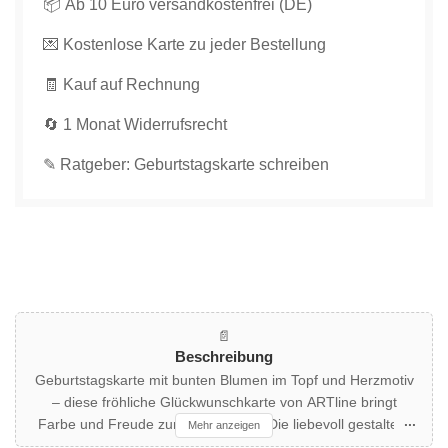
📦 Ab 10 Euro versandkostenfrei (DE)
Geburtstag
Geburtstag
💌 Kostenlose Karte zu jeder Bestellung
für
für
Blumengrüße
Blumengrüße
🧾 Kauf auf Rechnung
und
und
liebe
liebe
🔄 1 Monat Widerrufsrecht
Wünsche
Wünsche
verringern
erhöhen
✎ Ratgeber: Geburtstagskarte schreiben
📄
Beschreibung
Geburtstagskarte mit bunten Blumen im Topf und Herzmotiv
– diese fröhliche Glückwunschkarte von ARTline bringt
Farbe und Freude zum Geburtstag! Die liebevoll gestaltete
Mehr anzeigen
Doppelkarte zeigt strahlende Blumen in leuchtenden Töpfen,