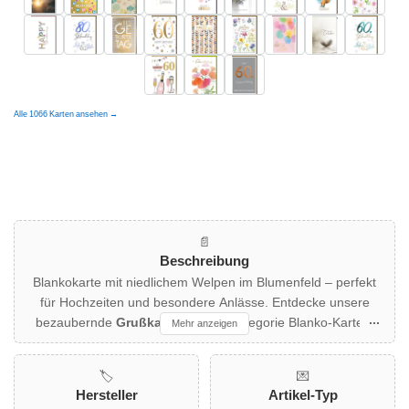
Alle 1066 Karten ansehen →
📄
Beschreibung
Blankokarte mit niedlichem Welpen im Blumenfeld – perfekt
für Hochzeiten und besondere Anlässe. Entdecke unsere
bezaubernde
Grußkarte
aus der Kategorie Blanko-Karten.
Mehr anzeigen
Das niedliche Welpenmotiv auf einem Hintergrund aus
zarten Blumen zieht alle Blicke auf sich und ist ideal für
🏷️
💌
Tierliebhaber sowie alle, die Freude schenken möchten. Die
Hersteller
Artikel-Typ
Doppelkarte bietet viel Platz für persönliche Worte und