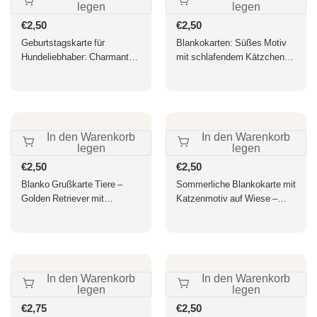
legen
legen
Normaler
€2,50
Normaler
€2,50
Preis
Preis
Geburtstagskarte für
Blankokarten: Süßes Motiv
Hundeliebhaber: Charmante
mit schlafendem Kätzchen
Welpen & Blumen, Lila
und Welpe auf Teppich für
Glückwunschkarte
vielseitige Anlässe
In den Warenkorb
In den Warenkorb
legen
legen
Normaler
€2,50
Normaler
€2,50
Preis
Preis
Blanko Grußkarte Tiere –
Sommerliche Blankokarte mit
Golden Retriever mit
Katzenmotiv auf Wiese –
Gänseblümchen im
Perfekt für vielseitige
Frühlingslicht
Anlässe, hochwertiger Druck
auf festem Papier
In den Warenkorb
In den Warenkorb
legen
legen
Normaler
€2,75
Normaler
€2,50