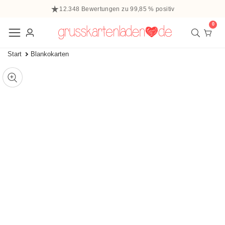
halt
12.348 Bewertungen zu 99,85 % positiv
ringen
0
0
Elem
Einloggen
Start
Blankokarten
 zu den
ffnen
tinformationen
ie
Mediengalerie
edien
m
odal