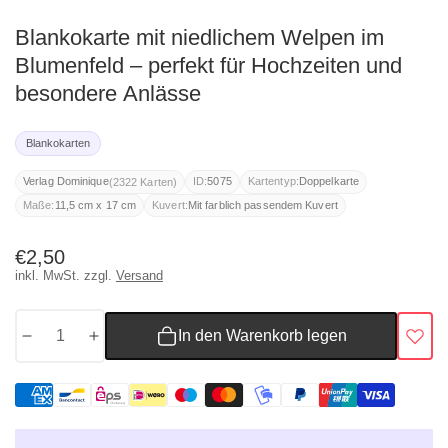
Blankokarte mit niedlichem Welpen im
Blumenfeld – perfekt für Hochzeiten und
besondere Anlässe
Blankokarten
(2322 Karten)
Verlag Dominique
ID:
5075
Kartentyp:
Doppelkarte
Maße:
11,5 cm x 17 cm
Kuvert:
Mit farblich passendem Kuvert
Normaler
€2,50
inkl. MwSt. zzgl.
Versand
Preis
In den Warenkorb legen
Menge
Menge
für
für
Blankokarte
Blankokarte
mit
mit
niedlichem
niedlichem