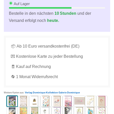
Welpen
Welpen
Auf Lager
im
im
Bestelle in den nächsten
10 Stunden
und der
Blumenfeld
Blumenfeld
Versand erfolgt noch
heute.
–
–
perfekt
perfekt
für
für
Hochzeiten
Hochzeiten
und
und
📦 Ab 10 Euro versandkostenfrei (DE)
besondere
besondere
💌 Kostenlose Karte zu jeder Bestellung
Anlässe
Anlässe
verringern
erhöhen
🧾 Kauf auf Rechnung
🔄 1 Monat Widerrufsrecht
Weitere Karten aus:
Verlag Dominique Kollektion Galerie Dominique