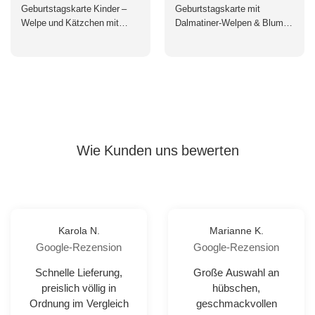
Preis
Preis
Geburtstagskarte Kinder –
Geburtstagskarte mit
Welpe und Kätzchen mit
Dalmatiner-Welpen & Blumen
Pfotenabdrücken und Blume
in Grün-Rosa - Herzliche
Glückwünsche für eine
festliche Feier
Wie Kunden uns bewerten
Karola N.
Marianne K.
Google-Rezension
Google-Rezension
Schnelle Lieferung,
Große Auswahl an
preislich völlig in
hübschen,
Ordnung im Vergleich
geschmackvollen