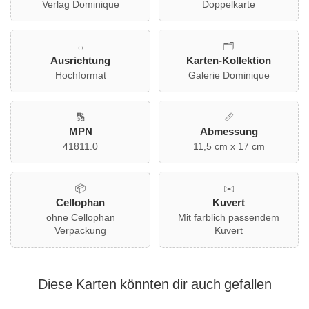
Verlag Dominique
Doppelkarte
eignet sich perfekt für Geburtstage, Dankesbotschaften oder
einfach nur so. Ein Muss für jeden, der besondere Grüße
versenden möchte! Ein farblich passender Umschlag ist im
↔️
🗂️
Lieferumfang enthalten.
Ausrichtung
Karten-Kollektion
Hochformat
Galerie Dominique
🔢
📏
MPN
Abmessung
41811.0
11,5 cm x 17 cm
📦
✉️
Cellophan
Kuvert
ohne Cellophan
Mit farblich passendem
Verpackung
Kuvert
Diese Karten könnten dir auch gefallen