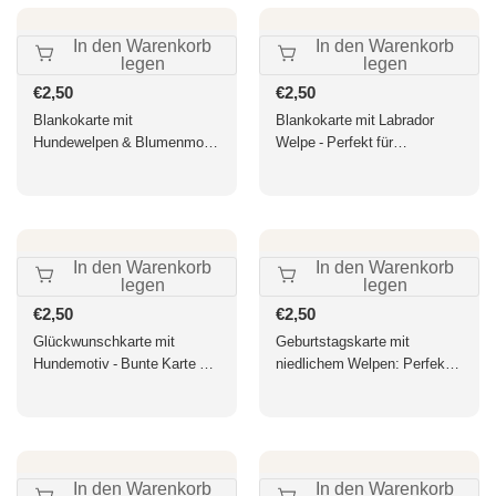
In den Warenkorb
In den Warenkorb
legen
legen
Normaler
€2,50
Normaler
€2,50
Preis
Preis
Blankokarte mit
Blankokarte mit Labrador
Hundewelpen & Blumenmotiv
Welpe - Perfekt für
- Für Tierfreunde,
Hundeliebhaber, Tierfreunde,
Naturfotografie-Liebhaber -
Dankeskarte in Gelb & Braun,
Charmanter Hundeblick in
Süßes Design für Liebe &
Gelb, Grün & Weiß
Freundschaft
In den Warenkorb
In den Warenkorb
legen
legen
Normaler
€2,50
Normaler
€2,50
Preis
Preis
Glückwunschkarte mit
Geburtstagskarte mit
Hundemotiv - Bunte Karte mit
niedlichem Welpen: Perfekte
Blumen & süßem Haustier für
Glückwünsche für
Feierlichkeiten - Perfekt für
Tierfreunde, liebevolle
Hundeliebhaber
Gratulation und festliche
Freude
In den Warenkorb
In den Warenkorb