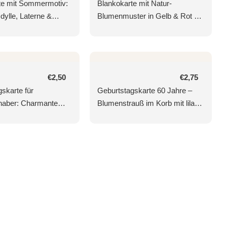
Preis
Preis
te mit Sommermotiv:
Blankokarte mit Natur-
Idylle, Laterne &
Blumenmuster in Gelb & Rot -
en in Lila und Gelb für
Vielseitige Glückwunschkarte
nde
für jeden Anlass, Sommerliche
Blumenwiese im
Frühlingsdesign
Normaler
€2,50
Normaler
€2,75
Preis
Preis
skarte für
Geburtstagskarte 60 Jahre –
haber: Charmante
Blumenstrauß im Korb mit lila
Blumen, Lila
Geschenk und Naturhintergrund
schkarte