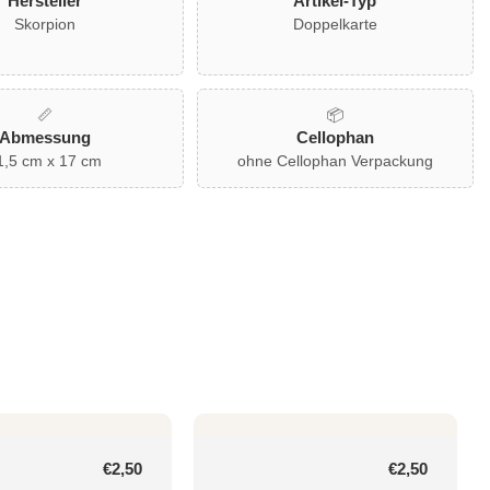
Hersteller
Artikel-Typ
Skorpion
Doppelkarte
📏
📦
Abmessung
Cellophan
1,5 cm x 17 cm
ohne Cellophan Verpackung
Normaler
€2,50
Normaler
€2,50