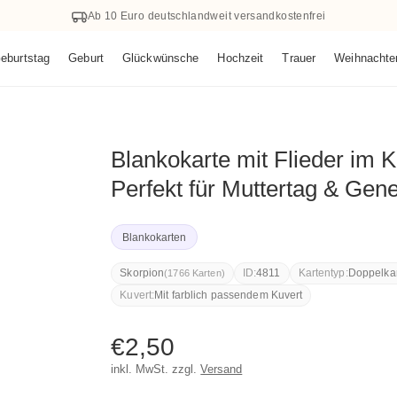
Ab 10 Euro deutschlandweit versandkostenfrei
eburtstag
Geburt
Glückwünsche
Hochzeit
Trauer
Weihnachte
Blankokarte mit Flieder im K
Perfekt für Muttertag & Gen
Blankokarten
Skorpion
ID:
4811
Kartentyp:
Doppelka
(1766 Karten)
Kuvert:
Mit farblich passendem Kuvert
Normaler
€2,50
inkl. MwSt. zzgl.
Versand
Preis