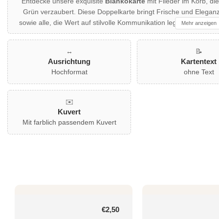
Entdecke unsere exquisite
Blankokarte
mit Flieder im Korb, d
Grün verzaubert. Diese Doppelkarte bringt Frische und Eleganz 
sowie alle, die Wert auf stilvolle Kommunikation legen. Perfekt 
Mehr anzeigen
Genesungswünsche. Ein farblich passender Umschlag ist im Lie
von Natur zu verl
↔️
📝
Ausrichtung
Kartentext
Hochformat
ohne Text
✉️
Kuvert
Mit farblich passendem Kuvert
Normaler
€2,50