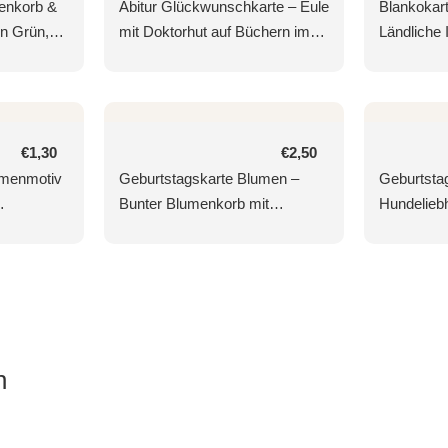
Preis
Preis
enkorb &
Abitur Glückwunschkarte – Eule
Blankokar
in Grün,
mit Doktorhut auf Büchern im
Ländliche 
Aquarellstil
Fliederblüt
 &
Naturfreu
lings- &
Normaler
€1,30
Normaler
€2,50
Preis
Preis
umenmotiv
Geburtstagskarte Blumen –
Geburtstag
Bunter Blumenkorb mit
Hundelieb
itige
Fensterblick und
Welpen & 
mschlag
handgeschriebenem Text
Glückwun
n