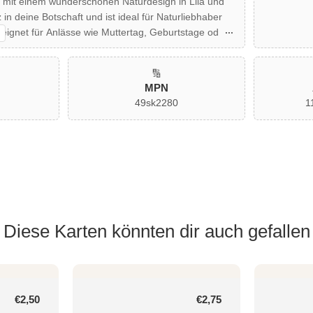
ie mit einem wunderschönen Naturdesign in Lila und
in deine Botschaft und ist ideal für Naturliebhaber
geeignet für Anlässe wie Muttertag, Geburtstage oder
ferumfang enthalten, um deinen Worten einen Hauch
eihen.
🔢
MPN
49sk2280
1
Diese Karten könnten dir auch gefallen
Normaler
€2,50
Normaler
€2,75