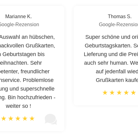
Marianne K.
Thomas S.
Google-Rezension
Google-Rezensio
Auswahl an hübschen,
Super schöne und ori
ackvollen Grußkarten,
Geburtstagskarten. S
 Geburtstagen bis
Lieferung und die Pre
eihnachten. Sehr
auch sehr human. We
tenter, freundlicher
auf jedenfall wie
service. Problemlose
Grußkarten kauf
lung und superschnelle
ng. Bin hochzufrieden -
weiter so !