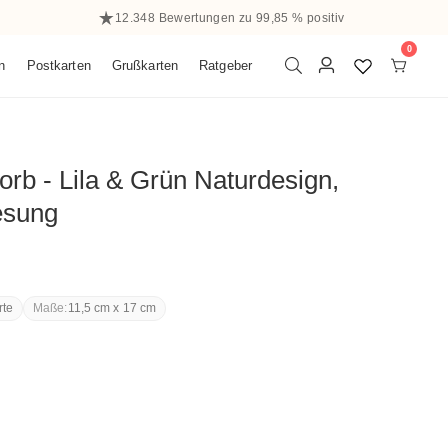
12.348 Bewertungen zu 99,85 % positiv
0
0
n
Postkarten
Grußkarten
Ratgeber
Elemen
Einloggen
orb - Lila & Grün Naturdesign,
esung
rte
Maße:
11,5 cm x 17 cm