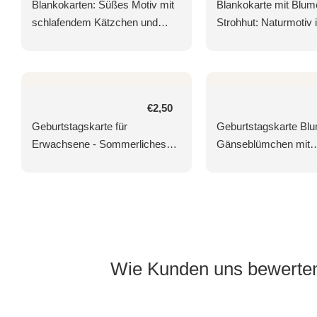
Preis
Blankokarten: Süßes Motiv mit
Blankokarte mit Blum
schlafendem Kätzchen und
Strohhut: Naturmotiv 
Welpe auf Teppich für vielseitige
Gelb & Lila, Perfektes
Anlässe
Geschenk für Frauen
Gartenliebhaber, Früh
Sommergrüße
Normaler
€2,50
Preis
Geburtstagskarte für
Geburtstagskarte Bl
Erwachsene - Sommerliches
Gänseblümchen mit
Vogelhaus & Blumenkorb
Marienkäfer für vielse
Design in Lila & Grün, Idyllische
Anlässe, inklusive U
Gartenszenerie für Frauen
Wie Kunden uns bewerte