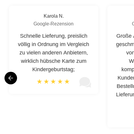
Karola N.
Google-Rezension
Schnelle Lieferung, preislich
Große 
völlig in Ordnung im Vergleich
geschm
zu vielen anderen Anbietern,
von
wirklich hübsche Karte zum
W
Kindergeburtstag;
kompe
Kunden
Bestel
Lieferu