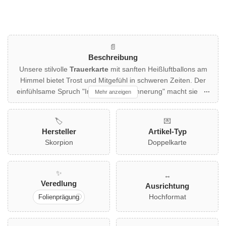
📄
Beschreibung
Unsere stilvolle
Trauerkarte
mit sanften Heißluftballons am
Himmel bietet Trost und Mitgefühl in schweren Zeiten. Der
einfühlsame Spruch "In liebevoller Erinnerung" macht sie zur
Mehr anzeigen
idealen Wahl, um Beistand zu leisten. Das dezente Design in
Weiß und Rosa spricht besonders Personen an, die eine
🏷️
💌
zurückhaltende, aber herzliche Ausdrucksweise schätzen.
Hersteller
Artikel-Typ
Diese elegante Doppelkarte kommt mit einem farblich
Skorpion
Doppelkarte
passenden Umschlag und eignet sich perfekt für Angehörige
und Freunde, die Wert auf eine geschmackvolle Kondolenz
legen.
✨
↔️
Veredlung
Ausrichtung
Hochformat
Folienprägung