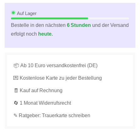
mit
mit
Heißluftballons
Heißluftballons
Auf Lager
-
-
Bestelle in den nächsten
6 Stunden
und der Versand
Sanfte
Sanfte
erfolgt noch
heute.
Kondolenz
Kondolenz
in
in
Pastell,
Pastell,
Elegantes
Elegantes
Design
Design
📦 Ab 10 Euro versandkostenfrei (DE)
für
für
💌 Kostenlose Karte zu jeder Bestellung
Angehörige
Angehörige
und
und
🧾 Kauf auf Rechnung
Freunde
Freunde
in
in
🔄 1 Monat Widerrufsrecht
Weiß
Weiß
&amp;
&amp;
✎ Ratgeber: Trauerkarte schreiben
Rosa
Rosa
verringern
erhöhen