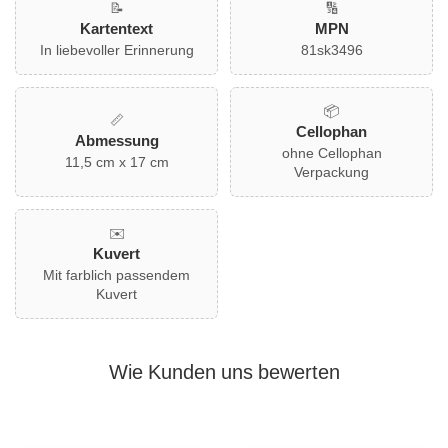
📝
🔢
Kartentext
MPN
In liebevoller Erinnerung
81sk3496
📦
📏
Cellophan
Abmessung
ohne Cellophan
11,5 cm x 17 cm
Verpackung
✉️
Kuvert
Mit farblich passendem
Kuvert
Wie Kunden uns bewerten