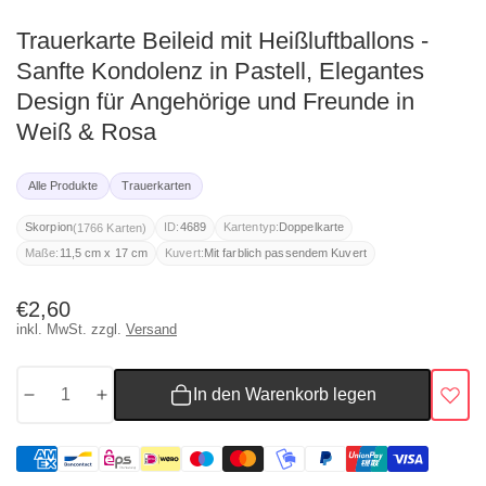
Trauerkarte Beileid mit Heißluftballons -
Sanfte Kondolenz in Pastell, Elegantes
Design für Angehörige und Freunde in
Weiß & Rosa
Alle Produkte
Trauerkarten
(1766 Karten)
Skorpion
ID:
4689
Kartentyp:
Doppelkarte
Maße:
11,5 cm x 17 cm
Kuvert:
Mit farblich passendem Kuvert
Normaler
€2,60
inkl. MwSt. zzgl.
Versand
Preis
In den Warenkorb legen
Menge
Menge
für
für
Trauerkarte
Trauerkarte
Beileid
Beileid