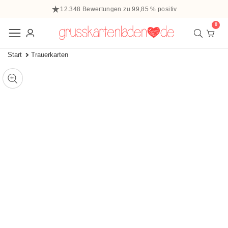
halt
12.348 Bewertungen zu 99,85 % positiv
ringen
0
0
Elem
Einloggen
Start
Trauerkarten
 zu den
ffnen
tinformationen
ie
Mediengalerie
edien
m
odal