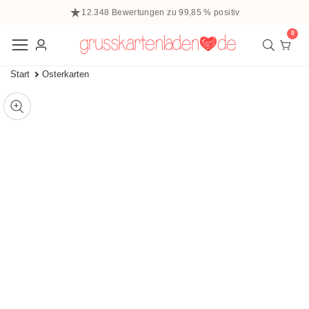
halt
12.348 Bewertungen zu 99,85 % positiv
ringen
0
0
Elem
Einloggen
Start
Osterkarten
 zu den
ffnen
tinformationen
ie
Mediengalerie
edien
m
odal