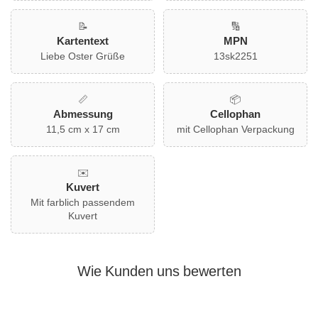
📝
🔢
Kartentext
MPN
Liebe Oster Grüße
13sk2251
📏
📦
Abmessung
Cellophan
11,5 cm x 17 cm
mit Cellophan Verpackung
✉️
Kuvert
Mit farblich passendem
Kuvert
Wie Kunden uns bewerten