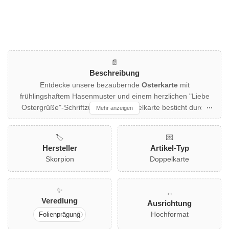
📄
Beschreibung
Entdecke unsere bezaubernde
Osterkarte
mit
frühlingshaftem Hasenmuster und einem herzlichen "Liebe
Ostergrüße"-Schriftzug. Diese Doppelkarte besticht durch
Mehr anzeigen
eine elegante Folienprägung, die deinem Ostergruß eine
besondere Note verleiht. Perfekt für Familien und Freunde,
🏷️
💌
die Freude und Frühlingsgefühle teilen möchten. Ein farblich
Hersteller
Artikel-Typ
passender Umschlag ist im Lieferumfang enthalten. Diese
Skorpion
Doppelkarte
Karte ist ein Muss für alle, die Ostern stilvoll feiern wollen!
✨
↔️
Veredlung
Ausrichtung
Hochformat
Folienprägung