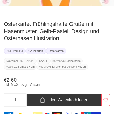
ediengalerie
Osterkarte: Frühlingshafte Grüße mit
Hasenmuster, Gelb-Pastell Design und
Osterhasen Illustration
Alle Produkte
Grußkarten
Osterkarten
(1766 Karten)
Skorpion
ID:
2649
Kartentyp:
Doppelkarte
Maße:
11,5 cm x 17 cm
Kuvert:
Mit farblich passendem Kuvert
Normaler
€2,60
inkl. MwSt. zzgl.
Versand
Preis
In den Warenkorb legen
Menge
Menge
für
für