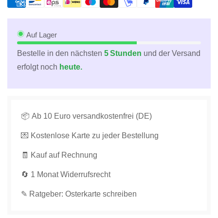
Osterkarte:
Osterkarte:
Frühlingshafte
Frühlingshafte
Grüße
Grüße
mit
mit
Auf Lager
Hasenmuster,
Hasenmuster,
Bestelle in den nächsten
5 Stunden
und der Versand
Gelb-
Gelb-
erfolgt noch
heute.
Pastell
Pastell
Design
Design
und
und
Osterhasen
Osterhasen
Illustration
Illustration
📦 Ab 10 Euro versandkostenfrei (DE)
verringern
erhöhen
💌 Kostenlose Karte zu jeder Bestellung
🧾 Kauf auf Rechnung
🔄 1 Monat Widerrufsrecht
✎ Ratgeber: Osterkarte schreiben