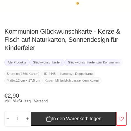
ediengalerie
Kommunion Glückwunschkarte - Kerze &
Fisch auf Naturkarton, Sonnendesign für
Kinderfeier
Alle Produkte
Glückwunschkarten
Glückwunschkarten zur Kommunion
(1766 Karten)
Skorpion
ID:
4445
Kartentyp:
Doppelkarte
Maße:
12 cm x 17,5 cm
Kuvert:
Mit farblich passendem Kuvert
Normaler
€2,90
inkl. MwSt. zzgl.
Versand
Preis
In den Warenkorb legen
Menge
Menge
für
für