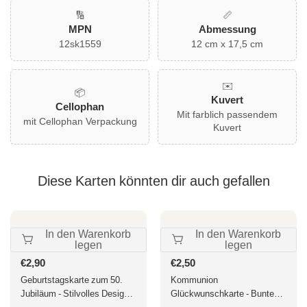
🔢
📏
MPN
Abmessung
12sk1559
12 cm x 17,5 cm
✉️
📦
Kuvert
Cellophan
Mit farblich passendem
mit Cellophan Verpackung
Kuvert
Diese Karten könnten dir auch gefallen
In den Warenkorb
In den Warenkorb
legen
legen
Normaler
€2,90
Normaler
€2,50
Preis
Preis
Geburtstagskarte zum 50.
Kommunion
Jubiläum - Stilvolles Design
Glückwunschkarte - Buntes