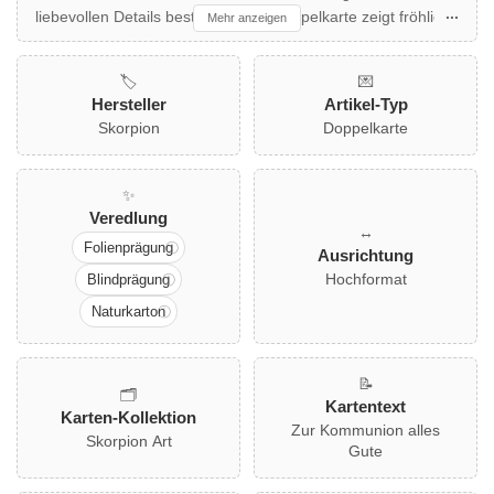
liebevollen Details besticht. Diese Doppelkarte zeigt fröhliche
Mehr anzeigen
Fische, eine leuchtende Kerze und farbenfrohe Blumen, die
den besonderen Anlass perfekt einfangen. Mit hochwertiger
🏷️
💌
Folienprägung auf Naturkarton gefertigt, ist sie ideal für
Hersteller
Artikel-Typ
Familien und Freunde, die besondere Wünsche übermitteln
Skorpion
Doppelkarte
möchten. Ein farblich passender Umschlag ist im
Lieferumfang enthalten. Ein Highlight für jede Kinderfeier zur
Kommunion!
✨
Veredlung
↔️
Folienprägung
Ausrichtung
Hochformat
Blindprägung
Naturkarton
📝
🗂️
Kartentext
Karten-Kollektion
Zur Kommunion alles
Skorpion Art
Gute