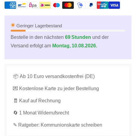
Kommunion
Kommunion
Glückwunschkarte
Glückwunschkarte
-
-
Kerze
Kerze
Geringer Lagerbestand
&amp;
&amp;
Bestelle in den nächsten
69 Stunden
und der
Fisch
Fisch
Versand erfolgt am
Montag, 10.08.2026.
auf
auf
Naturkarton,
Naturkarton,
Sonnendesign
Sonnendesign
für
für
Kinderfeier
Kinderfeier
📦 Ab 10 Euro versandkostenfrei (DE)
verringern
erhöhen
💌 Kostenlose Karte zu jeder Bestellung
🧾 Kauf auf Rechnung
🔄 1 Monat Widerrufsrecht
✎ Ratgeber: Kommunionskarte schreiben