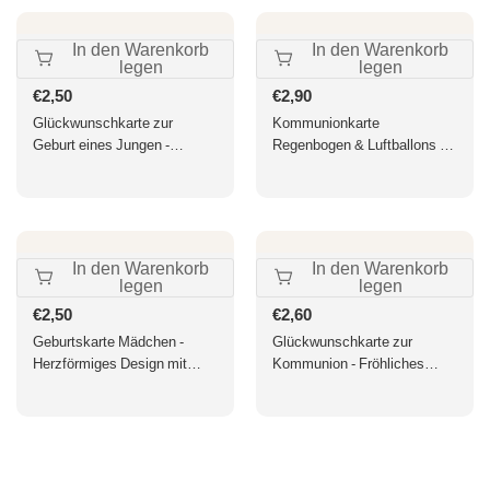
In den Warenkorb
In den Warenkorb
legen
legen
Normaler
€2,50
Normaler
€2,90
Preis
Preis
Glückwunschkarte zur
Kommunionkarte
Geburt eines Jungen -
Regenbogen & Luftballons -
Babykarte in Blau mit Pastell
Fröhliche Glückwünsche zur
Illustration, Ideal für
kirchlichen Feier, spirituelle
Babyparty & als
Gratulation zum Sakrament
Kinderzimmer Deko
In den Warenkorb
In den Warenkorb
legen
legen
Normaler
€2,50
Normaler
€2,60
Preis
Preis
Geburtskarte Mädchen -
Glückwunschkarte zur
Herzförmiges Design mit
Kommunion - Fröhliches
Babyfüßen & Blumen, Rosa
Regenbogenmotiv mit
Schriftzug zur Geburt,
Kirchenbild für Kinderfeier
Glückwunschkarte für
Neugeborene