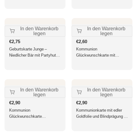
mit Goldzahl und
Fisch-Design auf
Schmetterlingen für den
Naturkarton, Perfekt für
besonderen Tag
religiöse Feiern, Ideal für
Kinder & Familie, Gelb
In den Warenkorb
In den Warenkorb
legen
legen
Normaler
€2,75
Normaler
€2,60
Preis
Preis
Geburtskarte Junge –
Kommunion
Niedlicher Bär mit Partyhut
Glückwunschkarte mit
und Wolken in Aquarelloptik
Fischsymbol –
Segenswünsche zur Feier,
Religiöse Grußkarte für
Kinder & Familie, Kirchliche
Traditionen feiern
In den Warenkorb
In den Warenkorb
legen
legen
Normaler
€2,90
Normaler
€2,90
Preis
Preis
Kommunion
Kommunionkarte mit edler
Glückwunschkarte
Goldfolie und Blindprägung –
Regenbogenmotiv für Kinder
Kreuzdesign für kirchliche
mit Pinseloptik
Feierlichkeiten der Kinder