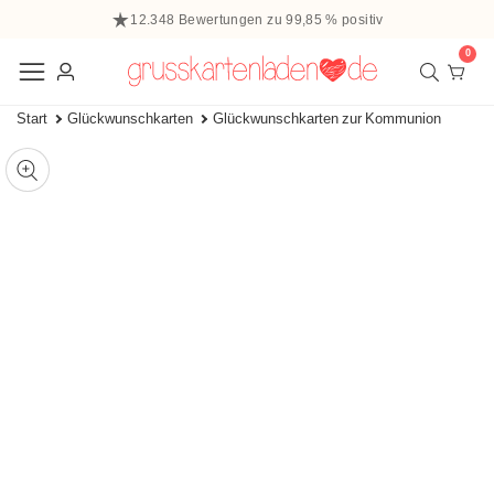
halt
12.348 Bewertungen zu 99,85 % positiv
ringen
0
0
Elem
Einloggen
Start
Glückwunschkarten
Glückwunschkarten zur Kommunion
 zu den
ffnen
tinformationen
ie
Mediengalerie
edien
m
odal