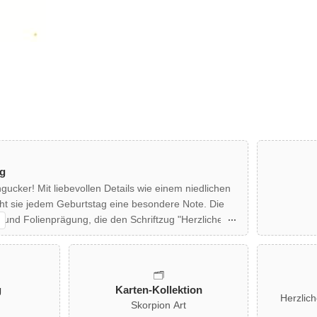
g
ngucker! Mit liebevollen Details wie einem niedlichen
iht sie jedem Geburtstag eine besondere Note. Die
 und Folienprägung, die den Schriftzug "Herzlichen
 Kinder und alle, die das Herz eines Kindes haben!
 geliefert, um das Geschenk abzurunden. Ideal für
stagskindern eine Freude bereiten möchten.
🗂️
g
Karten-Kollektion
Herzlic
Skorpion Art