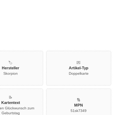
🏷️
💌
Hersteller
Artikel-Typ
Skorpion
Doppelkarte
📝
🔢
Kartentext
MPN
hen Glückwunsch zum
51sk7349
Geburtstag