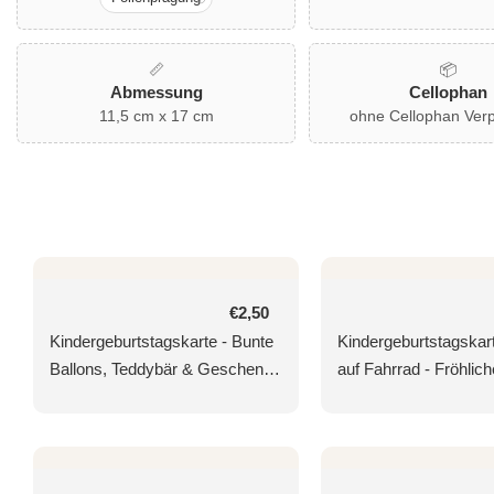
📏
📦
Abmessung
Cellophan
11,5 cm x 17 cm
ohne Cellophan Ver
Normaler
€2,50
Preis
Kindergeburtstagskarte - Bunte
Kindergeburtstagskart
Ballons, Teddybär & Geschenke
auf Fahrrad - Fröhlich
im fröhlichen Cartoon-Stil für
Glückwünsche mit Luf
Spaß und Freude
Naturkarton & Goldfoli
Jungen und Mädchen