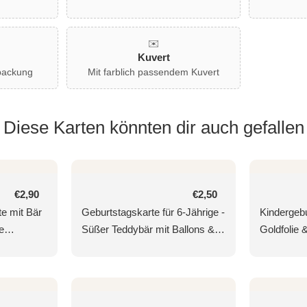
✉️
Kuvert
packung
Mit farblich passendem Kuvert
Diese Karten könnten dir auch gefallen
Normaler
€2,90
Normaler
€2,50
Preis
Preis
e mit Bär
Geburtstagskarte für 6-Jährige -
Kindergebu
e
Süßer Teddybär mit Ballons &
Goldfolie 
tballons,
Herzchen, Bunte Illustration zur
Tiermotive
e für
Feier
Geschenke
Fuchs auf 
Wimpelket