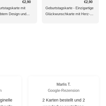
Normaler
€2,90
Normaler
€2,90
Preis
Preis
rtstagskarte mit
Geburtstagskarte - Einzigartige
iebtem Design und
Glückwunschkarte mit Herz-
 Gestaltung
Ballon, Naturkarton & Goldfolie,
Bunte Anhänger & Blindprägung
für besondere Anlässe
Marlis T.
n
Google-Rezension
ginelle
2 Karten bestellt und 2