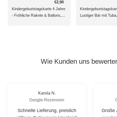
Normaler
€2,90
Preis
Kindergeburtstagskarte 4 Jahre
Kindergeburtstagskart
- Fröhliche Rakete & Ballons,
Lustiger Bär mit Tub
Teddy und Sterne Design, Party
& Goldakzenten auf
Glückwünsche
Naturkarton, Musikal
Tiermotiv für Jungen 
Mädchen
Wie Kunden uns bewerte
Karola N.
Google-Rezension
Schnelle Lieferung, preislich
Große 