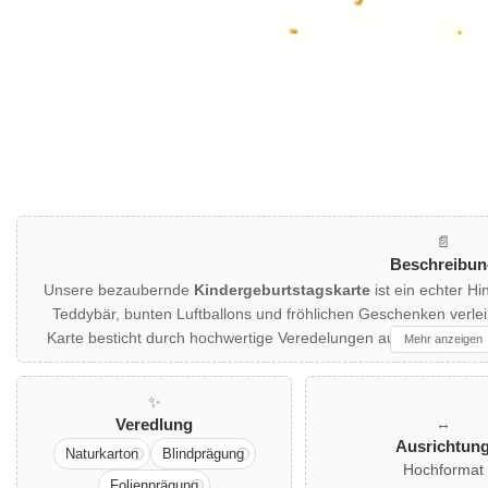
Mediengalerie
📄
Beschreibun
Unsere bezaubernde
Kindergeburtstagskarte
ist ein echter Hi
Teddybär, bunten Luftballons und fröhlichen Geschenken verle
Karte besticht durch hochwertige Veredelungen aus Naturkarton
Mehr anzeigen
Glückwunsch zum Geburtstag" stilvoll hervorheben. Perfekt für
Diese Doppelkarte wird mit einem farblich passenden Umschlag
✨
Eltern, die ihren Kindern oder anderen kleinen Geburt
↔️
Veredlung
Ausrichtun
Naturkarton
Blindprägung
Hochformat
Folienprägung