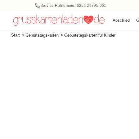
halt
Service Rufnummer 0251 29795 061
ringen
Abschied
G
Start
Geburtstagskarten
Geburtstagskarten für Kinder
Weiter zu den
Öffnen
Produktinformationen
Sie
Medien
1
im
Modal