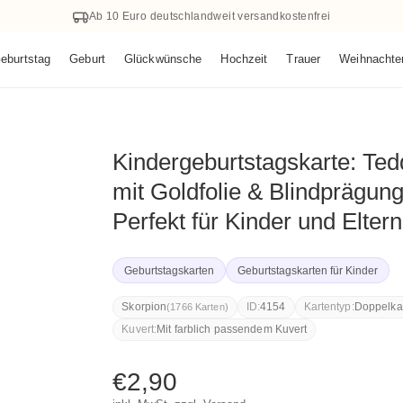
Ab 10 Euro deutschlandweit versandkostenfrei
eburtstag
Geburt
Glückwünsche
Hochzeit
Trauer
Weihnachte
Kindergeburtstagskarte: Ted
mit Goldfolie & Blindprägun
Perfekt für Kinder und Eltern
Geburtstagskarten
Geburtstagskarten für Kinder
Skorpion
ID:
4154
Kartentyp:
Doppelka
(1766 Karten)
Kuvert:
Mit farblich passendem Kuvert
Normaler
€2,90