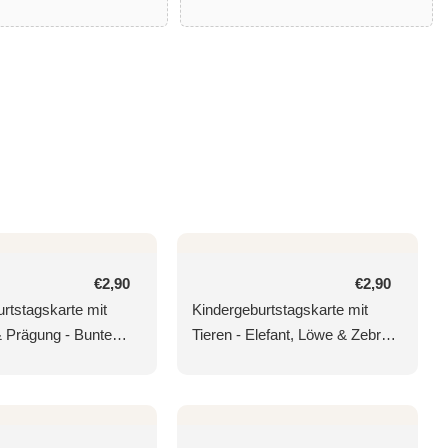
Normaler
€2,90
Normaler
€2,90
Preis
Preis
rtstagskarte mit
Kindergeburtstagskarte mit
& Prägung - Bunte
Tieren - Elefant, Löwe & Zebra,
, Ballons &
Robbe in Naturkarton mit
, Elefant, Bär &
Goldfolie & Blindprägung
Scooter, Girlande &
te