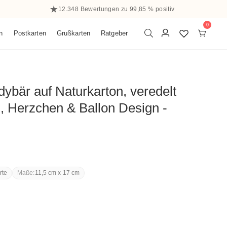
12.348 Bewertungen zu 99,85 % positiv
0
0
n
Postkarten
Grußkarten
Ratgeber
Elemen
Einloggen
dybär auf Naturkarton, veredelt
g, Herzchen & Ballon Design -
rte
Maße:
11,5 cm x 17 cm