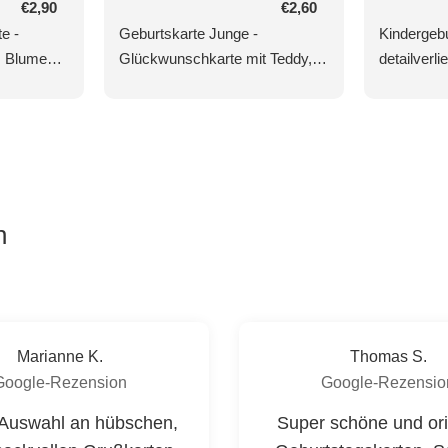
Normaler
€2,90
Normaler
€2,60
Preis
Preis
e -
Geburtskarte Junge -
Kindergebu
a, Blumen
Glückwunschkarte mit Teddy,
detailverl
Krone & Ballon in Blau/Gold für
herzlicher
isches
Babyglückwünsche
&
n
Marianne K.
Thomas S.
Google-Rezension
Google-Rezensio
Auswahl an hübschen,
Super schöne und ori