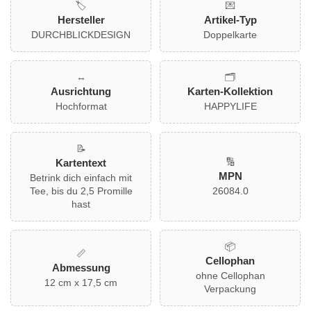
🏷️
💌
leuchtend gelben Hintergrund. Perfekt für Freunde oder
Hersteller
Artikel-Typ
Kollegen, die eine kleine Aufmunterung brauchen. Ideal, um
DURCHBLICKDESIGN
Doppelkarte
gute Wünsche mit einem Augenzwinkern zu übermitteln! Ein
farblich passender Umschlag ist im Lieferumfang enthalten.
↔️
🗂️
Ausrichtung
Karten-Kollektion
Hochformat
HAPPYLIFE
📝
🔢
Kartentext
MPN
Betrink dich einfach mit
Tee, bis du 2,5 Promille
26084.0
hast
📦
📏
Cellophan
Abmessung
ohne Cellophan
12 cm x 17,5 cm
Verpackung