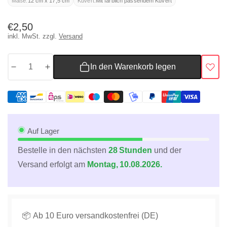
Maße:
12 cm x 17,5 cm
Kuvert:
Mit farblich passendem Kuvert
Normaler
€2,50
inkl. MwSt. zzgl.
Versand
Preis
In den Warenkorb legen
Menge
Menge
für
für
Genesungskarte
Genesungskarte
für
für
Teeliebhaber
Teeliebhaber
-
-
Auf Lager
Humorvolle
Humorvolle
Bestelle in den nächsten
28 Stunden
und der
Wünsche
Wünsche
Versand erfolgt am
Montag, 10.08.2026.
mit
mit
Tee-
Tee-
Design,
Design,
Spaß
Spaß
&amp;
&amp;
📦 Ab 10 Euro versandkostenfrei (DE)
Erholung
Erholung