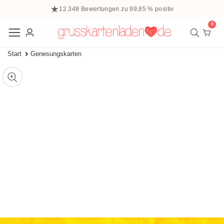
halt
12.348 Bewertungen zu 99,85 % positiv
ringen
0
0
Elem
Einloggen
Start
Genesungskarten
 zu den
ffnen
tinformationen
ie
Mediengalerie
edien
m
odal