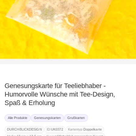
ediengalerie
Genesungskarte für Teeliebhaber -
Humorvolle Wünsche mit Tee-Design,
Spaß & Erholung
Alle Produkte
Genesungskarten
Grußkarten
DURCHBLICKDESIGN
ID:
UK0372
Kartentyp:
Doppelkarte