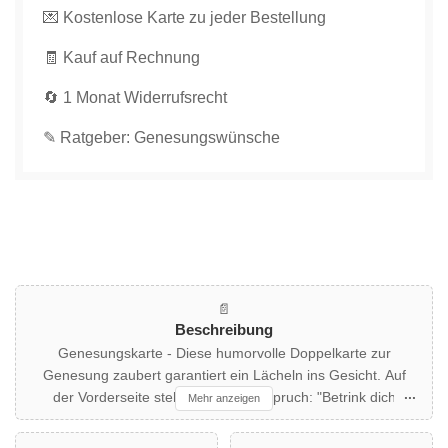
💌 Kostenlose Karte zu jeder Bestellung
verringern
erhöhen
🧾 Kauf auf Rechnung
🔄 1 Monat Widerrufsrecht
✎ Ratgeber: Genesungswünsche
📄
Beschreibung
Genesungskarte - Diese humorvolle Doppelkarte zur
Genesung zaubert garantiert ein Lächeln ins Gesicht. Auf
der Vorderseite steht ein witziger Spruch: "Betrink dich
Mehr anzeigen
einfach mit Tee, bis du 2,5 Promille hast!" Ein Teebeutel und
eine zarte Blume schmücken das Design auf einem